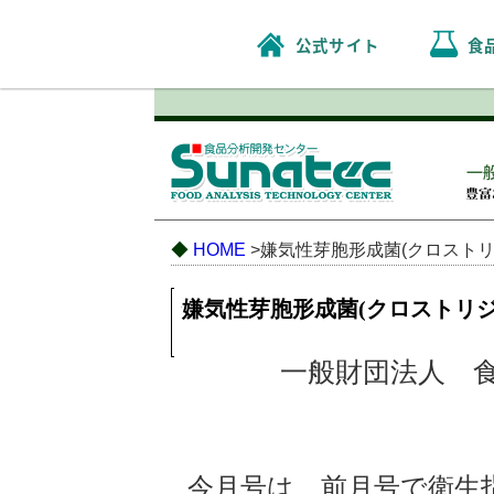
公式サイト
食
◆
HOME
>嫌気性芽胞形成菌(クロストリ
嫌気性芽胞形成菌(クロストリ
一般財団法人 食
今月号は、前月号で衛生