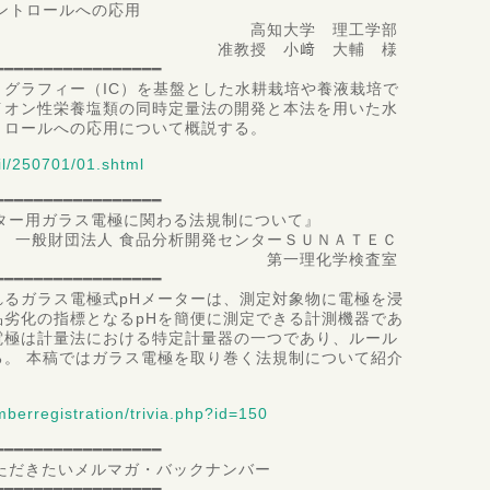
トロールへの応用
大学 理工学部
 小﨑 大輔 様
━━━━━━━━━━━━━━━━━
グラフィー（IC）を基盤とした水耕栽培や養液栽培で
イオン性栄養塩類の同時定量法の開発と本法を用いた水
トロールへの応用について概説する。
il/250701/01.shtml
━━━━━━━━━━━━━━━━━
ーター用ガラス電極に関わる法規制について』
食品分析開発センターＳＵＮＡＴＥＣ
理化学検査室
━━━━━━━━━━━━━━━━━
れるガラス電極式pHメーターは、測定対象物に電極を浸
品劣化の指標となるpHを簡便に測定できる計測機器であ
電極は計量法における特定計量器の一つであり、ルール
る。 本稿ではガラス電極を取り巻く法規制について紹介
mberregistration/trivia.php?id=150
━━━━━━━━━━━━━━━━━
いただきたいメルマガ・バックナンバー
━━━━━━━━━━━━━━━━━