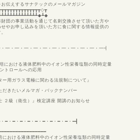
えするサナテックのメールマガジン
┳┳┳┳┳┳┳┳┳┳┳┳┳┳┳◇┳
┻┻┻┻┻┻┻┻┻┻┻┻┻┻◆┻◆
弊財団の事業活動を通じて名刺交換させて頂いた方や
わせやお申し込みを頂いた方に食に関する情報提供の
す。
・━・━・━・━・━・━・━・━・━・━・━・━・━┫
液栽培における液体肥料中のイオン性栄養塩類の同時定量
トロールへの応用
ーター用ガラス電極に関わる法規制について』
いただきたいメルマガ・バックナンバー
析士 ２級（衛生）』検定講座 開講のお知らせ
━・━・━・━・━・━・━・━・━・━・━┫
━━━━━━━━━━━━━━━━━
栽培における液体肥料中のイオン性栄養塩類の同時定量