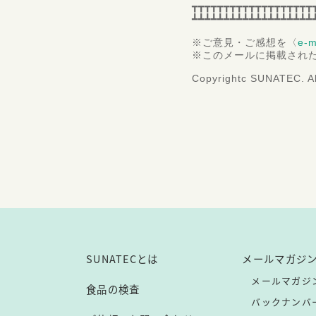
┳┳┳┳┳┳┳┳┳┳┳┳┳┳┳┳┳┳┳
┻┻┻┻┻┻┻┻┻┻┻┻┻┻┻┻┻┻┻
※ご意見・ご感想を〈
e-m
※このメールに掲載され
Copyrightc SUNATEC. Al
SUNATECとは
メールマガジ
メールマガジ
食品の検査
バックナンバ