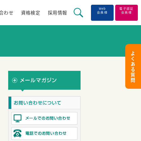
Web
電子認証
合わせ
資格検定
採用情報
会員様
会員様
よ
く
あ
る
質
問