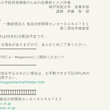
毒の予防対策構築のための定量的リスク評価
院大学 栄養学部
 伊藤 智 様
』
食品分析開発センターＳＵＮＡＴＥＣ
理化学検査室
1日配信予定です。
する場合がありますので、あらかじめご了承ください。
━━━━━━━━━━━━━━━━━
Magazineにご期待ください!!
━━━━━━━━━━━━━━━━━
信を中止されたい場合は、お手数ですが下記URL内の
用下さい。
ilmagazine/mail/index.htm
┳┳┳┳┳┳┳┳┳┳┳┳┳┳┳┳┳
┻┻┻┻┻┻┻┻┻┻┻┻┻┻┻┻┻
 食品分析開発センターＳＵＮＡＴＥＣ
c.or.jp
ac.or.jp