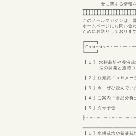
食に関する情報をお伝
┳┳┳┳┳┳┳┳┳┳┳┳┳┳┳┳┳┳┳
┻┻┻┻┻┻┻┻┻┻┻┻┻┻┻┻┻┻┻
このメールマガジンは、
ホームページにお問い合
ためにお送りしておりま
┏━━━━┓
┃Contents ━・━
┗━━━━┛
【 1 】 水耕栽培や養
法の開発と施肥コン
【 2 】豆知識『ｐＨメ
【 3 】今、ぜひ読んで
【 4 】ご案内『食品分
【 5 】次号予告
┣・━・━・━・━・━・━・
━━━━━━━━━━━━━━━━━━━
【 1 】水耕栽培や養液