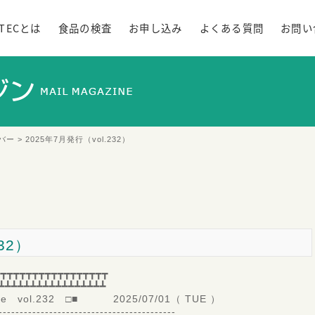
ATECとは
食品の検査
お申し込み
よくある質問
お問い
バー
> 2025年7月発行（vol.232）
32）
┳┳┳┳┳┳┳┳┳┳┳┳┳┳┳┳┳
┻┻┻┻┻┻┻┻┻┻┻┻┻┻┻┻┻
ne vol.232 □■ 2025/07/01（ TUE ）
---------------------------------------