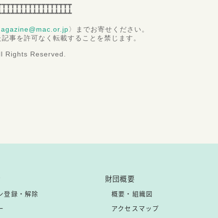
┳┳┳┳┳┳┳┳┳┳┳┳┳┳┳┳┳
┻┻┻┻┻┻┻┻┻┻┻┻┻┻┻┻┻
agazine@mac.or.jp
〉までお寄せください。
た記事を許可なく転載することを禁じます。
l Rights Reserved.
ン
財団概要
ン登録・解除
概要・組織図
ー
アクセスマップ