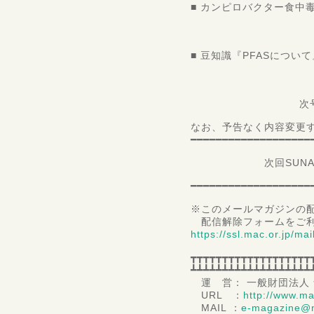
■ カンピロバクター食中
神戸学
講師
■ 豆知識『PFASについて
一般財団法人 
第二
次号は08月0
なお、予告なく内容変更
━━━━━━━━━━━━━━━━━━━
次回SUNATEC e－
━━━━━━━━━━━━━━━━━━━
※このメールマガジンの配
配信解除フォームをご利
https://ssl.mac.or.jp/ma
┳┳┳┳┳┳┳┳┳┳┳┳┳┳┳┳┳┳┳
┻┻┻┻┻┻┻┻┻┻┻┻┻┻┻┻┻┻┻
運 営： 一般財団法人
URL ：
http://www.ma
MAIL ：
e-magazine@m