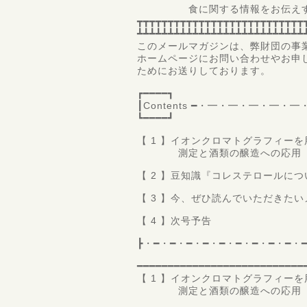
食に関する情報をお伝えする
┳┳┳┳┳┳┳┳┳┳┳┳┳┳┳┳┳┳┳┳┳┳┳┳┳┳┳
┻┻┻┻┻┻┻┻┻┻┻┻┻┻┻┻┻┻┻┻┻┻┻┻┻┻┻
このメールマガジンは、弊財団の事
ホームページにお問い合わせやお申
ためにお送りしております。
┏━━━━┓
┃Contents ━・━・━・━・
┗━━━━┛
【 1 】イオンクロマトグラフィー
測定と酒類の醸造への応用
【 2 】豆知識『コレステロールにつ
【 3 】今、ぜひ読んでいただきた
【 4 】次号予告
┣・━・━・━・━・━・━・━・━・━・
━━━━━━━━━━━━━━━━━━━━━━━━━━━
【 1 】イオンクロマトグラフィー
測定と酒類の醸造への応用
高知大学 理工学