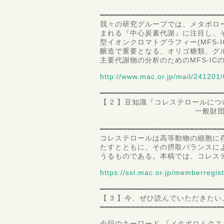
准教授 小
━━━━━━━━━━━━━━━━━━━━━━━━━━━
我々の研究グループでは、メタボロ
まれる『中心炭素代謝』に注目し、
型イオンクロマトグラフィー(MFS-
醸造で重要となる、オリゴ糖類、グ
主要代謝物の分析のためのMFS-I
http://www.mac.or.jp/mail/241201/
━━━━━━━━━━━━━━━━━━━━━━━━━━━
【 2 】豆知識『コレステロールにつ
一般財団法人 食品分析
第三理
━━━━━━━━━━━━━━━━━━━━━━━━━━━
コレステロールは高等動物の細胞に
たすとともに、その摂取バランスに
うるものである。本稿では、コレス
https://ssl.mac.or.jp/memberregist
━━━━━━━━━━━━━━━━━━━━━━━━━━━
【 3 】今、ぜひ読んでいただきた
━━━━━━━━━━━━━━━━━━━━━━━━━━━
今回のキーワード 『メタボロミクス